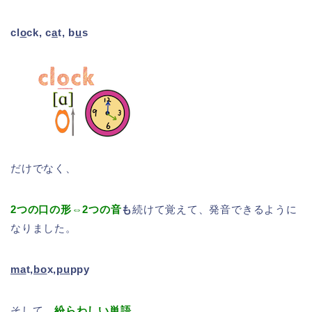
cl
o
ck, c
a
t, b
u
s
だけでなく、
2つの口の形⇔2つの音
も
続けて覚えて、発音できるように
なりました。
ma
t,
bo
x,
pu
ppy
そして、
紛らわしい単語