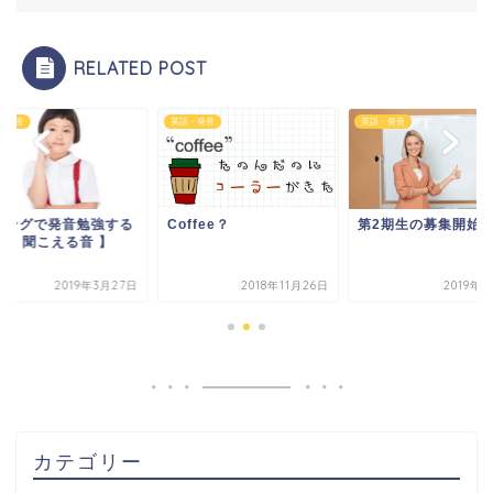
RELATED POST
・発音
英語・発音
英語・発音
ミングで発音勉強する
Coffee？
第2期生の募集開始
..【 聞こえる音 】
2019年3月27日
2018年11月26日
2019年
カテゴリー