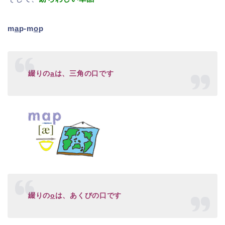
m
a
p-m
o
p
綴りの
a
は、三角の口です
綴りの
o
は、あくびの口です