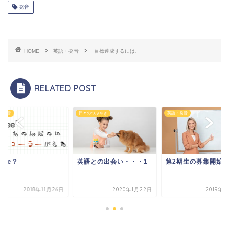
発音
HOME
英語・発音
目標達成するには、
RELATED POST
・発音
日々のつぶやき
英語・発音
ffee？
英語との出会い・・・1
第2期生の募集開始
2018年11月26日
2020年1月22日
2019年