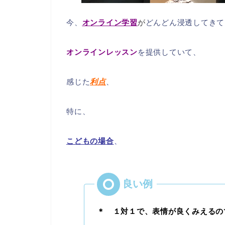
今、
オンライン学習
が
どんどん浸透してきて
オンラインレッスン
を提供していて、
感じた
利点
、
特に、
こどもの場合
、
＊ １対１で、表情が良くみえるの