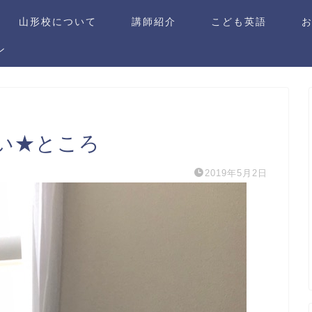
山形校について
講師紹介
こども英語
ン
い★ところ
2019年5月2日