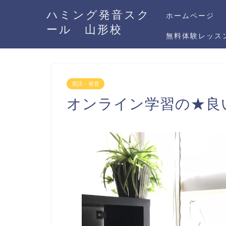
ハミング発音スク
ホームページ
ール 山形校
無料体験レッス
英語・発音
オンライン学習の★良