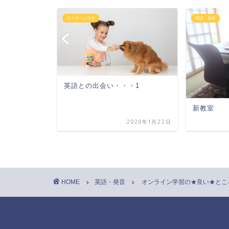
日々のつぶやき
英語・発音
 中学校の英語
英語との出会い・・・1
新教室
2019年1月31日
2020年1月22日
HOME
英語・発音
オンライン学習の★良い★とこ